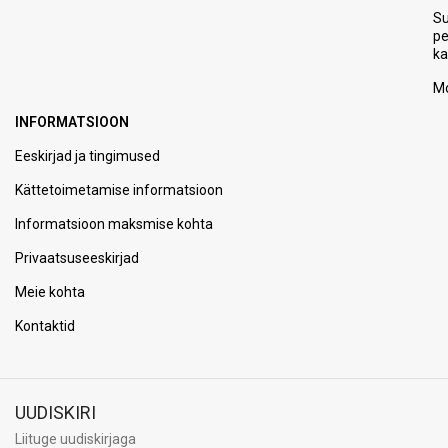
S
p
ka
Mo
INFORMATSIOON
Eeskirjad ja tingimused
Kättetoimetamise informatsioon
Informatsioon maksmise kohta
Privaatsuseeskirjad
Meie kohta
Kontaktid
UUDISKIRI
Liituge uudiskirjaga