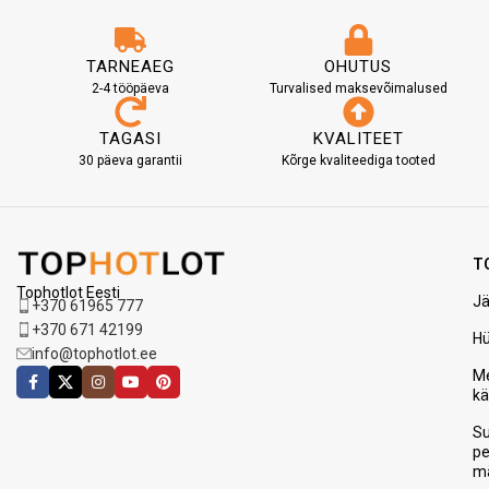
TARNEAEG
OHUTUS
2-4 tööpäeva
Turvalised maksevõimalused
TAGASI
KVALITEET
30 päeva garantii
Kõrge kvaliteediga tooted
T
Tophotlot Eesti
Jä
+370 61965 777
+370 671 42199
H
info@tophotlot.ee
Me
k
S
p
m