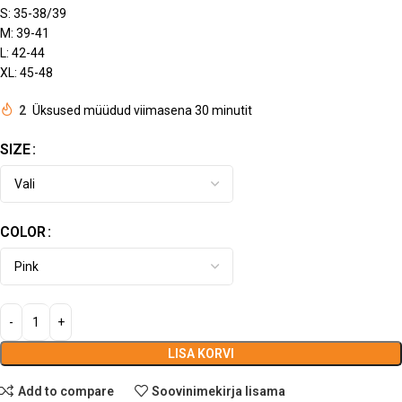
S: 35-38/39
M: 39-41
L: 42-44
XL: 45-48
2
Üksused müüdud viimasena 30 minutit
SIZE
COLOR
LISA KORVI
Add to compare
Soovinimekirja lisama