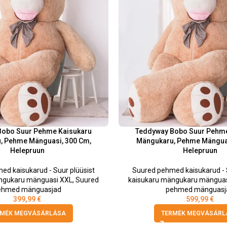
Bobo Suur Pehme Kaisukaru
Teddyway Bobo Suur Pehme
, Pehme Mänguasi, 300 Cm,
Mängukaru, Pehme Mänguas
Helepruun
Helepruun
ed kaisukarud - Suur plüüsist
Suured pehmed kaisukarud - S
ngukaru mänguasi XXL
,
Suured
kaisukaru mängukaru mänguas
ehmed mänguasjad
pehmed mänguasj
399,99
€
599,99
€
RMÉK MEGVÁSÁRLÁSA
TERMÉK MEGVÁSÁRL