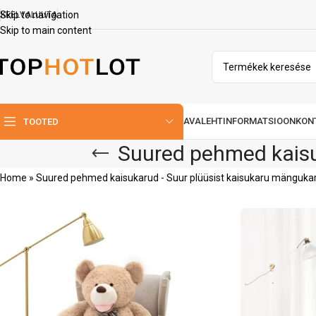
Skip to navigation
KEEL
VALUUTA
Skip to main content
AVALEHT
INFORMATSIOON
KON
TOOTED
Suured pehmed kaisu
Home
»
Suured pehmed kaisukarud - Suur plüüsist kaisukaru mänguk