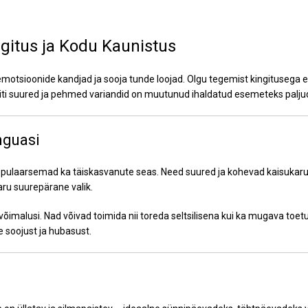
gitus ja Kodu Kaunistus
tsioonide kandjad ja sooja tunde loojad. Olgu tegemist kingitusega eri
eriti suured ja pehmed variandid on muutunud ihaldatud esemeteks palju
nguasi
populaarsemad ka täiskasvanute seas. Need suured ja kohevad kaisukar
aru suurepärane valik.
imalusi. Nad võivad toimida nii toreda seltsilisena kui ka mugava toet
 soojust ja hubasust.