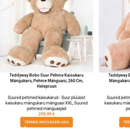
Teddyway Bobo Suur Pehme Kaisukaru
Teddyway 
Mängukaru, Pehme Mänguasi, 260 Cm,
Mängukaru
Helepruun
Suured pehmed kaisukarud - Suur plüüsist
Suured pehm
kaisukaru mängukaru mänguasi XXL
,
Suured
kaisukaru mä
pehmed mänguasjad
p
299,99
€
TERMÉK MEGVÁSÁRLÁSA
TE