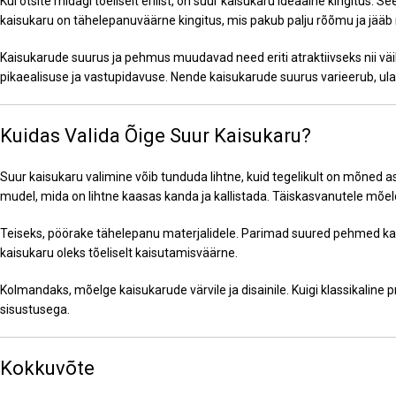
Kui otsite midagi tõeliselt erilist, on suur kaisukaru ideaalne kingitus. 
kaisukaru on tähelepanuväärne kingitus, mis pakub palju rõõmu ja jääb
Kaisukarude suurus ja pehmus muudavad need eriti atraktiivseks nii väi
pikaealisuse ja vastupidavuse. Nende kaisukarude suurus varieerub, ula
Kuidas Valida Õige Suur Kaisukaru?
Suur kaisukaru valimine võib tunduda lihtne, kuid tegelikult on mõned a
mudel, mida on lihtne kaasas kanda ja kallistada. Täiskasvanutele mõel
Teiseks, pöörake tähelepanu materjalidele. Parimad suured pehmed kais
kaisukaru oleks tõeliselt kaisutamisväärne.
Kolmandaks, mõelge kaisukarude värvile ja disainile. Kuigi klassikaline p
sisustusega.
Kokkuvõte