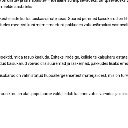
See on üllatav ja silmapaistev – ideaalne sünnipäevadeks, tähtpäevadeks või
 meelde aastateks.
keste laste kui ka täiskasvanute seas. Suured pehmed kaisukarud on tih
tudes meetrist kuni mitme meetrini, pakkudes valikuvõimalusi vastavalt
spektid, mida tasub kaaluda. Esiteks, mõelge, kellele te kaisukaru ostat
dud kaisukarud võivad olla suuremad ja raskemad, pakkudes lisaks emots
ukarud on valmistatud hüpoallergeensetest materjalidest, mis on turva
ruun karu on alati populaarne valik, leidub ka erinevates värvides ja stii