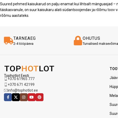
Suured pehmed kaisukarud on palju enamat kui lihtsalt mänguasjad – na
täiskasvanule, on suur kaisukaru alati südantsoojendav ja rõõmu toov va
rõõmu aastateks.
TARNEAEG
OHUTUS
2-4 tööpäeva
Turvalised maksevõim
TOO
Tophotlot Eesti
Jääv
+370 61965 777
+370 671 42199
Hüp
info@tophotlot.ee
Mela
Suur
Suur