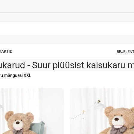
TAKTID
BEJELENT
karud - Suur plüüsist kaisukaru
aru mänguasi XXL