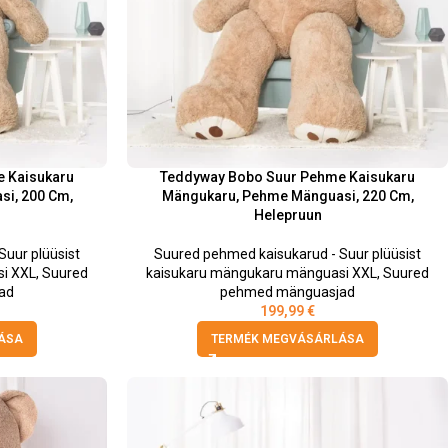
 Kaisukaru
Teddyway Bobo Suur Pehme Kaisukaru
i, 200 Cm,
Mängukaru, Pehme Mänguasi, 220 Cm,
Helepruun
uur plüüsist
Suured pehmed kaisukarud - Suur plüüsist
i XXL
,
Suured
kaisukaru mängukaru mänguasi XXL
,
Suured
ad
pehmed mänguasjad
199,99
€
ÁSA
TERMÉK MEGVÁSÁRLÁSA