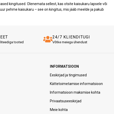
d kingitused. Olenemata sellest, kas otsite kaisukaru lapsele või
e suur pehme kaisukaru – see on kingitus, mis jääb meelde ja pakub
TEET
24/7 KLIENDITUGI
liteediga tooted
Võtke meiega ühendust
INFORMATSIOON
Eeskirjad ja tingimused
Kättetoimetamise informatsioon
Informatsioon maksmise kohta
Privaatsuseeskirjad
Meie kohta