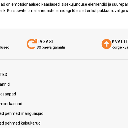
d on emotsionaalsed kaaslased, sisekujunduse elemendid ja suurepärase
lik. Kui soovite oma lähedastele midagi tõeliselt erilist pakkuda, valig
TAGASI
KVALI
alused
30 päeva garantii
Kõrge kva
TED
annid
pesaapad
miini käsnad
ed pehmed mänguasjad
ed pehmed kaisukarud