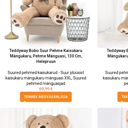
Teddyway Bobo Suur Pehme Kaisukaru
Teddyway 
Mängukaru, Pehme Mänguasi, 130 Cm,
Mängukaru
Helepruun
Suured pehmed kaisukarud - Suur plüüsist
Suured pehm
kaisukaru mängukaru mänguasi XXL
,
Suured
kaisukaru mä
pehmed mänguasjad
p
69,99
€
TERMÉK MEGVÁSÁRLÁSA
TE