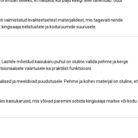
 lihtsalt selleks, et näidata, kui palju keegi teile tähendab. Suur
ti valmistatud kvaliteetsetest materjalidest, mis tagavad nende
 kingisaaja eelistustele ja koduruumide suurusele.
e. Lastele mõeldud kaisukaru puhul on oluline valida pehme ja kerge
ionaalsele väärtusele ka praktilist funktsiooni.
lised ja meeldivad puudutusele. Pehme ja kohev materjal on oluline, et
lides kaisukarusid, mis võivad paremini sobida kingisaaja maitse või kodu