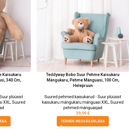
 Kaisukaru
Teddyway Bobo Suur Pehme Kaisukaru
i, 340 Cm,
Mängukaru, Pehme Mänguasi, 100 Cm,
Helepruun
uur plüüsist
Suured pehmed kaisukarud - Suur plüüsist
i XXL
,
Suured
kaisukaru mängukaru mänguasi XXL
,
Suured
ad
pehmed mänguasjad
39,99
€
ÁSA
TERMÉK MEGVÁSÁRLÁSA