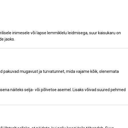
lisele inimesele või lapse lemmiklelu leidmisega, suur kaisukaru on
de jaoks.
ud pakuvad mugavust ja turvatunnet, mida vajame kõik, olenemata
usena näiteks selja- või põlvetoe asemel. Lisaks võivad suured pehmed