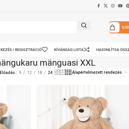
0,0
KEZÉS / REGISZTRÁCIÓ
KÍVÁNSÁG LISTA
HASONLÍTSA ÖSS
 mängukaru mänguasi XXL
Előadás
9
12
18
24