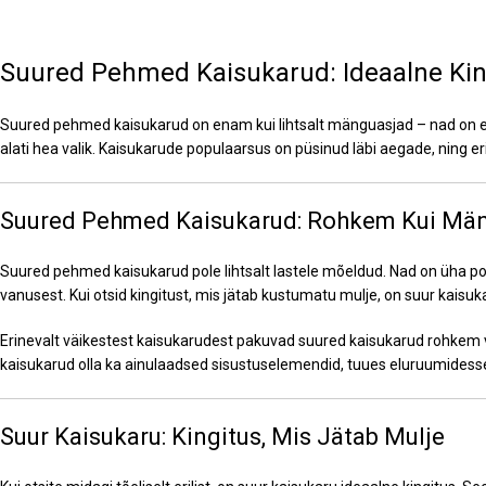
Suured Pehmed Kaisukarud: Ideaalne Kin
Suured pehmed kaisukarud on enam kui lihtsalt mänguasjad – nad on emo
alati hea valik. Kaisukarude populaarsus on püsinud läbi aegade, ning 
Suured Pehmed Kaisukarud: Rohkem Kui Mä
Suured pehmed kaisukarud pole lihtsalt lastele mõeldud. Nad on üha 
vanusest. Kui otsid kingitust, mis jätab kustumatu mulje, on suur kaisuk
Erinevalt väikestest kaisukarudest pakuvad suured kaisukarud rohkem võ
kaisukarud olla ka ainulaadsed sisustuselemendid, tuues eluruumidesse
Suur Kaisukaru: Kingitus, Mis Jätab Mulje