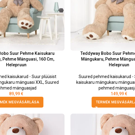
Bobo Suur Pehme Kaisukaru
Teddyway Bobo Suur Pehme
, Pehme Mänguasi, 160 Cm,
Mängukaru, Pehme Mänguas
Helepruun
Helepruun
ed kaisukarud - Suur plüüsist
Suured pehmed kaisukarud - S
ngukaru mänguasi XXL
,
Suured
kaisukaru mängukaru mänguas
ehmed mänguasjad
pehmed mänguasj
89,99
€
149,99
€
RMÉK MEGVÁSÁRLÁSA
TERMÉK MEGVÁSÁRL