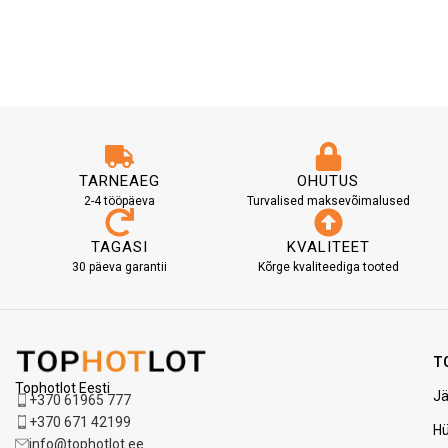
TARNEAEG
OHUTUS
2-4 tööpäeva
Turvalised maksevõimalused
TAGASI
KVALITEET
30 päeva garantii
Kõrge kvaliteediga tooted
T
Tophotlot Eesti
Jä
+370 61965 777
+370 671 42199
H
info@tophotlot.ee