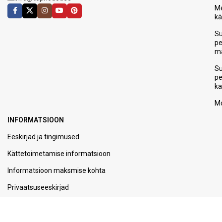
Me
k
S
p
m
S
p
ka
Mo
INFORMATSIOON
Eeskirjad ja tingimused
Kättetoimetamise informatsioon
Informatsioon maksmise kohta
Privaatsuseeskirjad
Meie kohta
Kontaktid