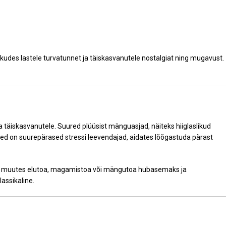
des lastele turvatunnet ja täiskasvanutele nostalgiat ning mugavust.
 täiskasvanutele. Suured plüüsist mänguasjad, näiteks hiiglaslikud
ed on suurepärased stressi leevendajad, aidates lõõgastuda pärast
ri, muutes elutoa, magamistoa või mängutoa hubasemaks ja
assikaline.