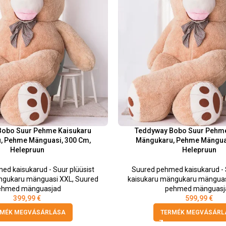
Bobo Suur Pehme Kaisukaru
Teddyway Bobo Suur Pehme
, Pehme Mänguasi, 300 Cm,
Mängukaru, Pehme Mänguas
Helepruun
Helepruun
ed kaisukarud - Suur plüüsist
Suured pehmed kaisukarud - S
ngukaru mänguasi XXL
,
Suured
kaisukaru mängukaru mänguas
ehmed mänguasjad
pehmed mänguasj
399,99
€
599,99
€
RMÉK MEGVÁSÁRLÁSA
TERMÉK MEGVÁSÁRL