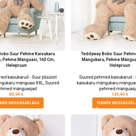
Bobo Suur Pehme Kaisukaru
Teddyway Bobo Suur Pehme
, Pehme Mänguasi, 160 Cm,
Mängukaru, Pehme Mänguas
Helepruun
Helepruun
ed kaisukarud - Suur plüüsist
Suured pehmed kaisukarud - S
ngukaru mänguasi XXL
,
Suured
kaisukaru mängukaru mänguas
ehmed mänguasjad
pehmed mänguasj
89,99
€
149,99
€
RMÉK MEGVÁSÁRLÁSA
TERMÉK MEGVÁSÁRL