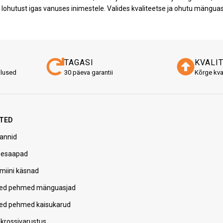
utust igas vanuses inimestele. Valides kvaliteetse ja ohutu mänguas
TAGASI
KVALI
alused
30 päeva garantii
Kõrge kva
TED
annid
pesaapad
miini käsnad
ed pehmed mänguasjad
ed pehmed kaisukarud
krossivarustus