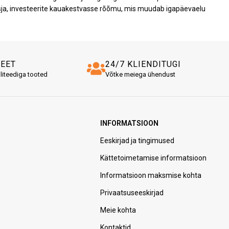
ja, investeerite kauakestvasse rõõmu, mis muudab igapäevaelu
TEET
24/7 KLIENDITUGI
liteediga tooted
Võtke meiega ühendust
INFORMATSIOON
Eeskirjad ja tingimused
Kättetoimetamise informatsioon
Informatsioon maksmise kohta
Privaatsuseeskirjad
Meie kohta
Kontaktid