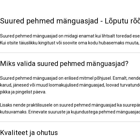
Suured pehmed mänguasjad - Lõputu rõõ
Suured pehmed mänguasjad on midagi enamat kui lihtsalt toredad eseme
Kui otsite täiuslikku kingitust või soovite oma kodu hubasemaks muut
Miks valida suured pehmed mänguasjad?
Suured pehmed mänguasjad on erilised mitmel põhjusel. Esmalt, nende su
karud, jänesed või muud loomakujulised mänguasjad, loovad turvatunde
pikka ja pingelist päeva.
Lisaks nende praktilisusele on suured pehmed mänguasjad ka suurepär
kutsuvamaks. Erinevate suuruste ja kujundustega pehmed mänguasjad sobiv
Kvaliteet ja ohutus