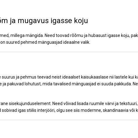
m ja mugavus igasse koju
d, millega mängida. Need toovad rõõmu ja hubasust igasse koju, pakku
a, on suured pehmed mänguasjad ideaalne valik.
urus ja pehmus teevad neist ideaalset kaisukaaslase nii lastele kui ka
 ja pakuvad lohutust, mida tavalised mänguasjad ei suuda pakkuda. Ne
ane sisekujunduselement. Need võivad lisada ruumile värvi ja tekstuu
ad igas stiilis interjööri, olgu see siis modernne, skandinaavia või kl