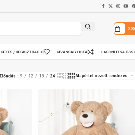
0,0
KEZÉS / REGISZTRÁCIÓ
KÍVÁNSÁG LISTA
HASONLÍTSA ÖSS
Előadás
9
12
18
24