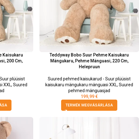
 Kaisukaru
Teddyway Bobo Suur Pehme Kaisukaru
i, 200 Cm,
Mängukaru, Pehme Mänguasi, 220 Cm,
Helepruun
uur plüüsist
Suured pehmed kaisukarud - Suur plüüsist
i XXL
,
Suured
kaisukaru mängukaru mänguasi XXL
,
Suured
ad
pehmed mänguasjad
199,99
€
ÁSA
TERMÉK MEGVÁSÁRLÁSA