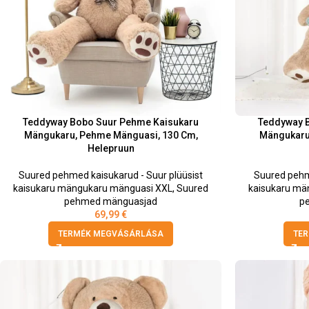
Teddyway Bobo Suur Pehme Kaisukaru
Teddyway 
Mängukaru, Pehme Mänguasi, 130 Cm,
Mängukaru
Helepruun
Suured pehmed kaisukarud - Suur plüüsist
Suured pehm
kaisukaru mängukaru mänguasi XXL
,
Suured
kaisukaru mä
pehmed mänguasjad
p
69,99
€
TERMÉK MEGVÁSÁRLÁSA
TE