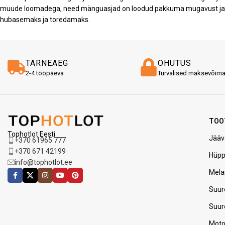
muude loomadega, need mänguasjad on loodud pakkuma mugavust ja loh
hubasemaks ja toredamaks.
TARNEAEG
OHUTUS
2-4 tööpäeva
Turvalised maksevõim
TOO
Tophotlot Eesti
Jääv
+370 61965 777
+370 671 42199
Hüp
info@tophotlot.ee
Mela
Suur
Suur
Moto