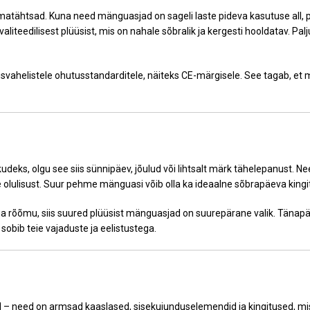
smatähtsad. Kuna need mänguasjad on sageli laste pideva kasutuse all,
eedilisest plüüsist, mis on nahale sõbralik ja kergesti hooldatav. Palju
svahelistele ohutusstandarditele, näiteks CE-märgisele. See tagab, et m
s, olgu see siis sünnipäev, jõulud või lihtsalt märk tähelepanust. Ne
e olulisust. Suur pehme mänguasi võib olla ka ideaalne sõbrapäeva kingi
 aega rõõmu, siis suured plüüsist mänguasjad on suurepärane valik. Tänap
 sobib teie vajaduste ja eelistustega.
need on armsad kaaslased, sisekujunduselemendid ja kingitused, mis t