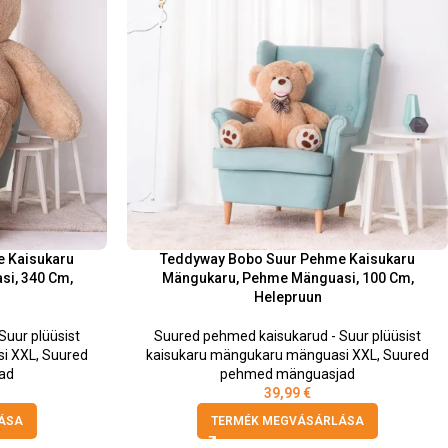
 Kaisukaru
Teddyway Bobo Suur Pehme Kaisukaru
i, 340 Cm,
Mängukaru, Pehme Mänguasi, 100 Cm,
Helepruun
uur plüüsist
Suured pehmed kaisukarud - Suur plüüsist
i XXL
,
Suured
kaisukaru mängukaru mänguasi XXL
,
Suured
ad
pehmed mänguasjad
39,99
€
ÁSA
TERMÉK MEGVÁSÁRLÁSA