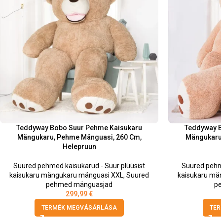
Teddyway Bobo Suur Pehme Kaisukaru
Teddyway 
Mängukaru, Pehme Mänguasi, 260 Cm,
Mängukaru
Helepruun
Suured pehmed kaisukarud - Suur plüüsist
Suured pehm
kaisukaru mängukaru mänguasi XXL
,
Suured
kaisukaru mä
pehmed mänguasjad
p
299,99
€
TERMÉK MEGVÁSÁRLÁSA
TE