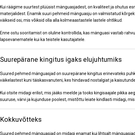
Kui räägime suurtest plüüsist mänguasjadest, on kvaliteet ja ohutus e
materjalidest. Enamik suuri pehmeid mänguasju on valmistatud kõrgekvalit
väikseid osi, mis võiksid olla alla kolmeaastastele lastele ohtlikud.
Enne ostu sooritamist on oluline kontrollida, kas mänguasi vastab rahvu
lapsevanematele kui ka teistele kasutajatele.
Suurepärane kingitus igaks elujuhtumiks
Suured pehmed mänguasjad on suurepärane kingitus erinevateks puhkudek
väikelastest kuni täiskasvanuteni, kes hindavad nostalgiat ja kaisutund
Kui otsite midagi erilist, mis jääks meelde ja tooks kingisaajale pikka
suuruse, värvi ja kujunduse poolest, mistõttu leiate kindlasti midagi, mis
Kokkuvõtteks
Suured pehmed mänguasjad on midagi enamat kui lihtsalt mänguasjad – 