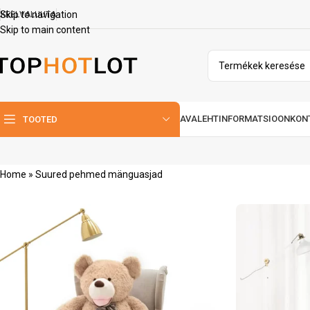
Skip to navigation
KEEL
VALUUTA
Skip to main content
AVALEHT
INFORMATSIOON
KON
TOOTED
Home
»
Suured pehmed mänguasjad