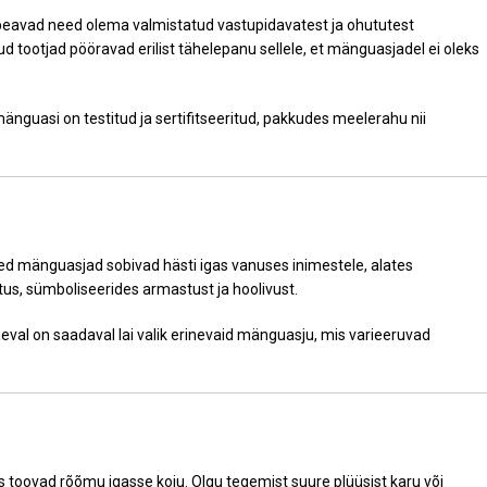
 peavad need olema valmistatud vastupidavatest ja ohututest
d tootjad pööravad erilist tähelepanu sellele, et mänguasjadel ei oleks
änguasi on testitud ja sertifitseeritud, pakkudes meelerahu nii
ed mänguasjad sobivad hästi igas vanuses inimestele, alates
tus, sümboliseerides armastust ja hoolivust.
äeval on saadaval lai valik erinevaid mänguasju, mis varieeruvad
oovad rõõmu igasse koju. Olgu tegemist suure plüüsist karu või