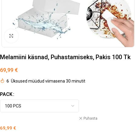
Suurendamiseks klõpsake
Melamiini käsnad, Puhastamiseks, Pakis 100 Tk
69,99
€
6
Üksused müüdud viimasena 30 minutit
PACK
Puhasta
69,99
€