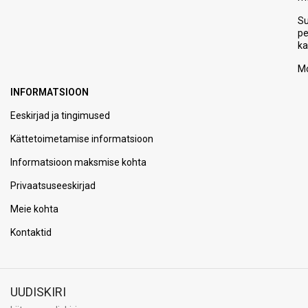
S
p
ka
Mo
INFORMATSIOON
Eeskirjad ja tingimused
Kättetoimetamise informatsioon
Informatsioon maksmise kohta
Privaatsuseeskirjad
Meie kohta
Kontaktid
UUDISKIRI