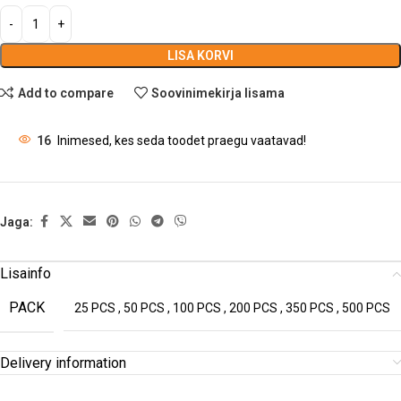
LISA KORVI
Add to compare
Soovinimekirja lisama
16
Inimesed, kes seda toodet praegu vaatavad!
Jaga:
Lisainfo
PACK
25 PCS
,
50 PCS
,
100 PCS
,
200 PCS
,
350 PCS
,
500 PCS
Delivery information