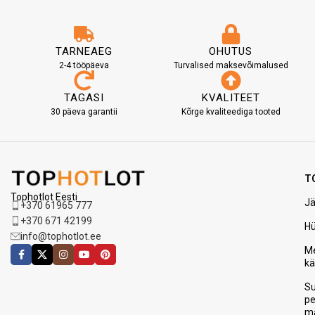
TARNEAEG
OHUTUS
2-4 tööpäeva
Turvalised maksevõimalused
TAGASI
KVALITEET
30 päeva garantii
Kõrge kvaliteediga tooted
T
Tophotlot Eesti
Jä
+370 61965 777
+370 671 42199
H
info@tophotlot.ee
Me
k
S
p
m