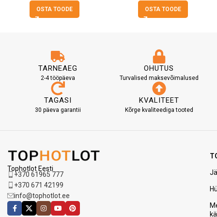
OSTA TOODE
OSTA TOODE
TARNEAEG
OHUTUS
2-4 tööpäeva
Turvalised maksevõimalused
TAGASI
KVALITEET
30 päeva garantii
Kõrge kvaliteediga tooted
T
Tophotlot Eesti
Jä
+370 61965 777
+370 671 42199
H
info@tophotlot.ee
Me
k