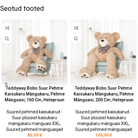
Seotud tooted
Teddyway Bobo Suur Pehme
Teddyway Bobo Suur Pehme
Kaisukaru Mängukaru, Pehme
Kaisukaru Mängukaru, Pehme
Mänguasi, 160 Cm, Helepruun
Mänguasi, 200 Cm, Helepruun
Suured pehmed kaisukarud -
Suured pehmed kaisukarud -
Suur plüüsist kaisukaru
Suur plüüsist kaisukaru
mängukaru mänguasi XXL
,
mängukaru mänguasi XXL
,
Suured pehmed mänguasjad
Suured pehmed mänguasjad
89,99
€
149,99
€