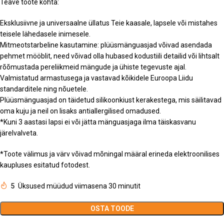
Teave toote kohta:
Eksklusiivne ja universaalne üllatus Teie kaasale, lapsele või mistahes
teisele lähedasele inimesele.
Mitmeotstarbeline kasutamine: plüüsmänguasjad võivad asendada
pehmet mööblit, need võivad olla hubased kodustiili detailid või lihtsalt
rõõmustada pereliikmeid mängude ja ühiste tegevuste ajal.
Valmistatud armastusega ja vastavad kõikidele Euroopa Liidu
standarditele ning nõuetele.
Plüüsmänguasjad on täidetud silikoonkiust kerakestega, mis säilitavad
oma kuju ja neil on lisaks antiallergilised omadused.
*Kuni 3 aastasi lapsi ei või jätta mänguasjaga ilma täiskasvanu
järelvalveta.
*Toote välimus ja värv võivad mõningal määral erineda elektroonilises
kaupluses esitatud fotodest.
5
Üksused müüdud viimasena 30 minutit
OSTA TOODE