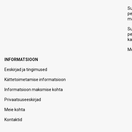
S
p
m
S
p
ka
Mo
INFORMATSIOON
Eeskirjad ja tingimused
Kättetoimetamise informatsioon
Informatsioon maksmise kohta
Privaatsuseeskirjad
Meie kohta
Kontaktid