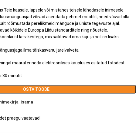
us Teie kaasale, lapsele või mistahes teisele lähedasele inimesele.
plüüsmänguasjad võivad asendada pehmet mööblit, need võivad olla
ihtsalt rõõmustada pereliikmeid mängude ja ühiste tegevuste ajal.
vad kõikidele Euroopa Liidu standarditele ning nõuetele.
oonkiust kerakestega, mis säilitavad oma kuju ja neil on lisaks
 mänguasjaga ilma täiskasvanu järelvalveta.
ningal määral erineda elektroonilises kaupluses esitatud fotodest.
 30 minutit
OSTA TOODE
nimekirja lisama
odet praegu vaatavad!