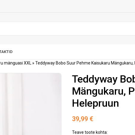
TAKTID
aru mänguasi XXL
»
Teddyway Bobo Suur Pehme Kaisukaru Mängukaru, 
Teddyway Bob
Mängukaru, P
Helepruun
39,99
€
Teave toote kohta: