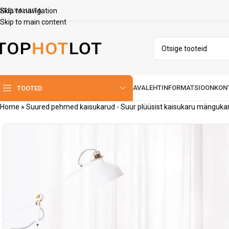
Skip to navigation
KEEL
VALUUTA
Skip to main content
AVALEHT
INFORMATSIOON
KON
TOOTED
Home
»
Suured pehmed kaisukarud - Suur plüüsist kaisukaru mänguk