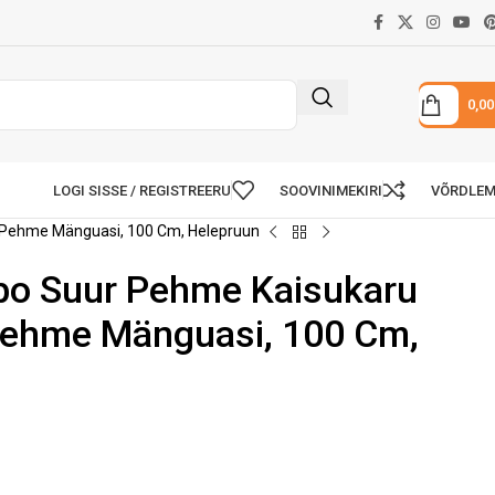
0,0
LOGI SISSE / REGISTREERU
SOOVINIMEKIRI
VÕRDLE
Pehme Mänguasi, 100 Cm, Helepruun
o Suur Pehme Kaisukaru
ehme Mänguasi, 100 Cm,