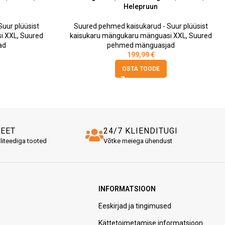
Helepruun
uur plüüsist
Suured pehmed kaisukarud - Suur plüüsist
i XXL
,
Suured
kaisukaru mängukaru mänguasi XXL
,
Suured
ad
pehmed mänguasjad
199,99
€
OSTA TOODE
TEET
24/7 KLIENDITUGI
liteediga tooted
Võtke meiega ühendust
INFORMATSIOON
Eeskirjad ja tingimused
Kättetoimetamise informatsioon