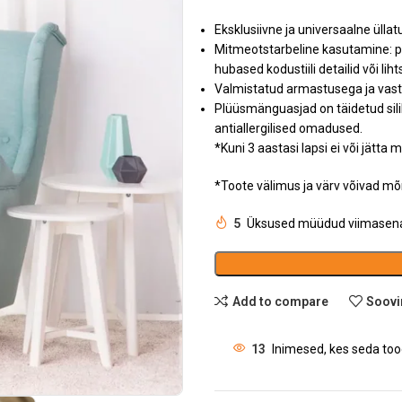
Eksklusiivne ja universaalne üllat
Mitmeotstarbeline kasutamine: 
hubased kodustiili detailid või l
Valmistatud armastusega ja vasta
Plüüsmänguasjad on täidetud silik
antiallergilised omadused.
*Kuni 3 aastasi lapsi ei või jätta
*Toote välimus ja värv võivad mõ
5
Üksused müüdud viimasena
Add to compare
Soovi
13
Inimesed, kes seda to