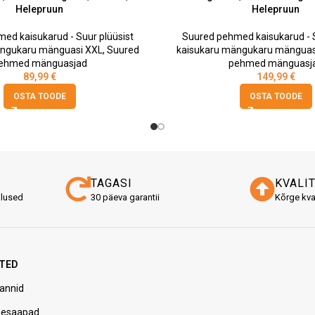
Helepruun
Helepruun
ed kaisukarud - Suur plüüsist
Suured pehmed kaisukarud - S
ängukaru mänguasi XXL
,
Suured
kaisukaru mängukaru mänguas
ehmed mänguasjad
pehmed mänguasj
89,99
€
149,99
€
OSTA TOODE
OSTA TOODE
TAGASI
KVALI
alused
30 päeva garantii
Kõrge kva
TED
annid
pesaapad