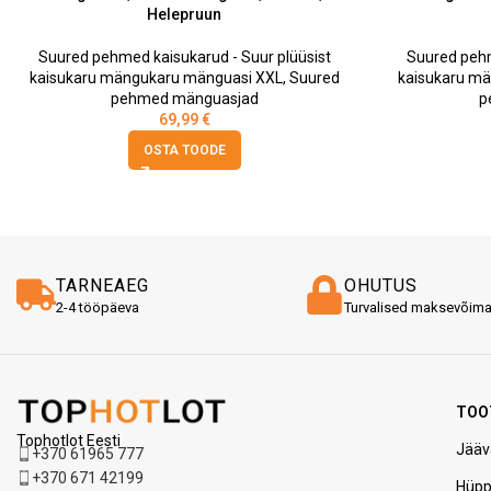
Helepruun
Suured pehmed kaisukarud - Suur plüüsist
Suured pehm
kaisukaru mängukaru mänguasi XXL
,
Suured
kaisukaru m
pehmed mänguasjad
p
69,99
€
OSTA TOODE
TARNEAEG
OHUTUS
2-4 tööpäeva
Turvalised maksevõim
TOO
Tophotlot Eesti
Jääv
+370 61965 777
+370 671 42199
Hüp