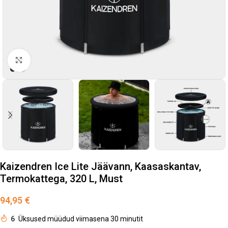
Suurendamiseks klõpsake
Kaizendren Ice Lite Jäävann, Kaasaskantav,
Termokattega, 320 L, Must
94,95
€
6
Üksused müüdud viimasena 30 minutit