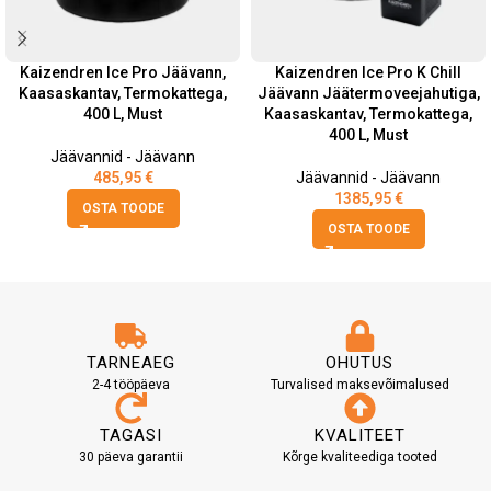
Kaizendren Ice Pro Jäävann,
Kaizendren Ice Pro K Chill
Kaasaskantav, Termokattega,
Jäävann Jäätermoveejahutiga,
400 L, Must
Kaasaskantav, Termokattega,
400 L, Must
Jäävannid - Jäävann
485,95
€
Jäävannid - Jäävann
1385,95
€
OSTA TOODE
OSTA TOODE
TARNEAEG
OHUTUS
2-4 tööpäeva
Turvalised maksevõimalused
TAGASI
KVALITEET
30 päeva garantii
Kõrge kvaliteediga tooted