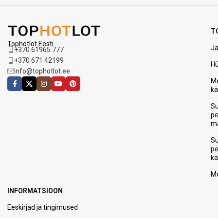
T
Tophotlot Eesti
Jä
+370 61965 777
+370 671 42199
H
info@tophotlot.ee
Me
k
S
p
m
S
p
ka
Mo
INFORMATSIOON
Eeskirjad ja tingimused