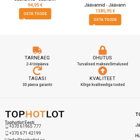
94,95
€
Jäävannid - Jäävann
1385,95
€
OSTA TOODE
OSTA TOODE
TARNEAEG
OHUTUS
2-4 tööpäeva
Turvalised maksevõimalused
TAGASI
KVALITEET
30 päeva garantii
Kõrge kvaliteediga tooted
T
Tophotlot Eesti
Jä
+370 61965 777
+370 671 42199
H