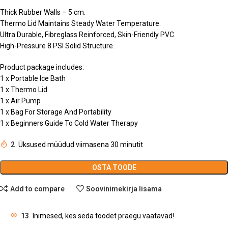
Thick Rubber Walls – 5 cm.
Thermo Lid Maintains Steady Water Temperature.
Ultra Durable, Fibreglass Reinforced, Skin-Friendly PVC.
High-Pressure 8 PSI Solid Structure.
Product package includes:
1 x Portable Ice Bath
1 x Thermo Lid
1 x Air Pump
1 x Bag For Storage And Portability
1 x Beginners Guide To Cold Water Therapy
2
Üksused müüdud viimasena 30 minutit
OSTA TOODE
Add to compare
Soovinimekirja lisama
13
Inimesed, kes seda toodet praegu vaatavad!