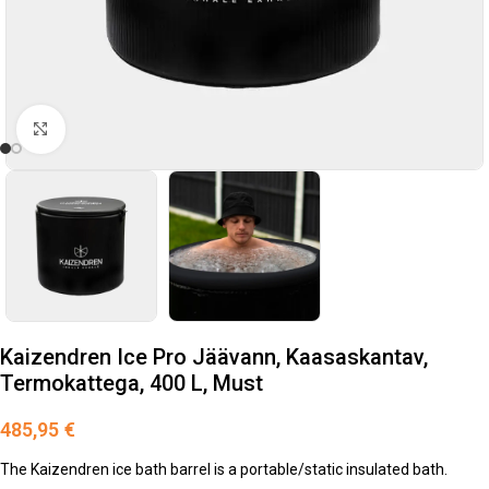
Suurendamiseks klõpsake
Kaizendren Ice Pro Jäävann, Kaasaskantav,
Termokattega, 400 L, Must
485,95
€
The Kaizendren ice bath barrel is a portable/static insulated bath.