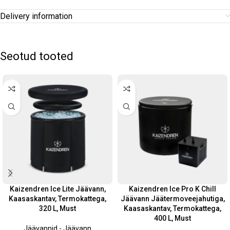
Delivery information
Seotud tooted
Kaizendren Ice Lite Jäävann,
Kaizendren Ice Pro K Chill
Kaasaskantav, Termokattega,
Jäävann Jäätermoveejahutiga,
320 L, Must
Kaasaskantav, Termokattega,
400 L, Must
Jäävannid - Jäävann