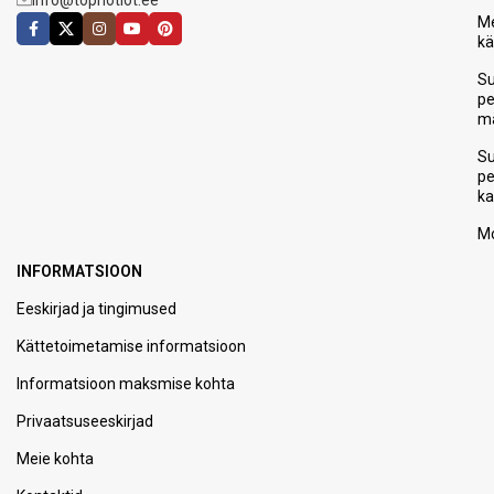
info@tophotlot.ee
Me
k
S
p
m
S
p
ka
Mo
INFORMATSIOON
Eeskirjad ja tingimused
Kättetoimetamise informatsioon
Informatsioon maksmise kohta
Privaatsuseeskirjad
Meie kohta