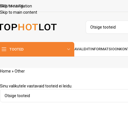
Skip to navigation
KEEL
VALUUTA
Skip to main content
AVALEHT
INFORMATSIOON
KON
TOOTED
Home
»
Other
Sinu valikutele vastavaid tooteid ei leidu.