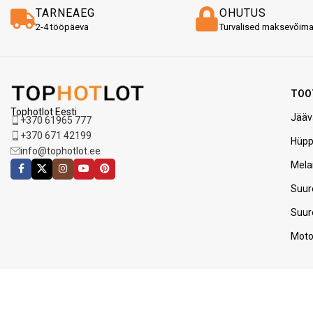
TARNEAEG
OHUTUS
2-4 tööpäeva
Turvalised maksevõim
TOO
Tophotlot Eesti
Jääv
+370 61965 777
+370 671 42199
Hüp
info@tophotlot.ee
Mela
Suur
Suur
Moto
UUDISKIRI