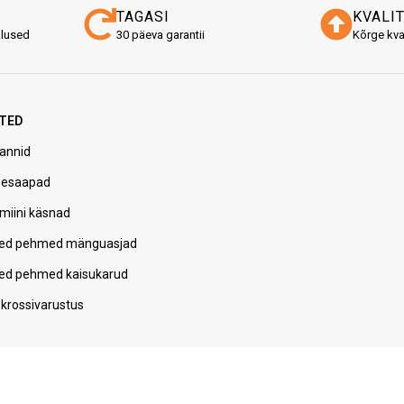
TAGASI
KVALI
alused
30 päeva garantii
Kõrge kva
TED
annid
pesaapad
miini käsnad
ed pehmed mänguasjad
ed pehmed kaisukarud
krossivarustus