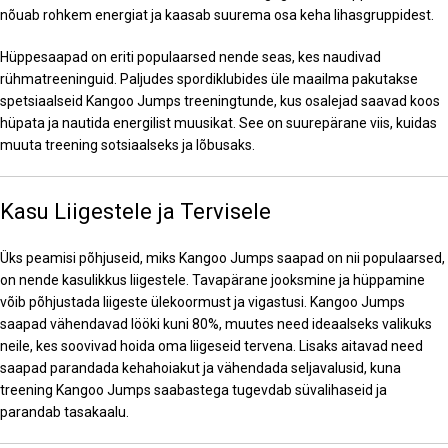
nõuab rohkem energiat ja kaasab suurema osa keha lihasgruppidest.
Hüppesaapad on eriti populaarsed nende seas, kes naudivad
rühmatreeninguid. Paljudes spordiklubides üle maailma pakutakse
spetsiaalseid Kangoo Jumps treeningtunde, kus osalejad saavad koos
hüpata ja nautida energilist muusikat. See on suurepärane viis, kuidas
muuta treening sotsiaalseks ja lõbusaks.
Kasu Liigestele ja Tervisele
Üks peamisi põhjuseid, miks Kangoo Jumps saapad on nii populaarsed,
on nende kasulikkus liigestele. Tavapärane jooksmine ja hüppamine
võib põhjustada liigeste ülekoormust ja vigastusi. Kangoo Jumps
saapad vähendavad lööki kuni 80%, muutes need ideaalseks valikuks
neile, kes soovivad hoida oma liigeseid tervena. Lisaks aitavad need
saapad parandada kehahoiakut ja vähendada seljavalusid, kuna
treening Kangoo Jumps saabastega tugevdab süvalihaseid ja
parandab tasakaalu.