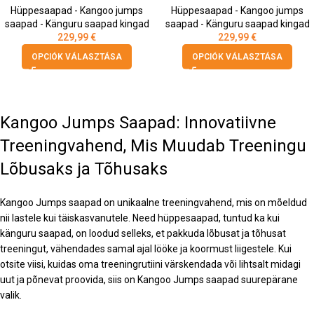
Hüppesaapad - Kangoo jumps
Hüppesaapad - Kangoo jumps
saapad - Känguru saapad kingad
saapad - Känguru saapad kingad
229,99
€
229,99
€
OPCIÓK VÁLASZTÁSA
OPCIÓK VÁLASZTÁSA
Kangoo Jumps Saapad: Innovatiivne
Treeningvahend, Mis Muudab Treeningu
Lõbusaks ja Tõhusaks
Kangoo Jumps saapad on unikaalne treeningvahend, mis on mõeldud
nii lastele kui täiskasvanutele. Need hüppesaapad, tuntud ka kui
känguru saapad, on loodud selleks, et pakkuda lõbusat ja tõhusat
treeningut, vähendades samal ajal lööke ja koormust liigestele. Kui
otsite viisi, kuidas oma treeningrutiini värskendada või lihtsalt midagi
uut ja põnevat proovida, siis on Kangoo Jumps saapad suurepärane
valik.