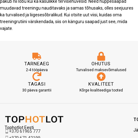
pakub nii lõbu kui ka kasulikke tervisehüvesid. Need hüppesaapad
muudavad treeningu nauditavaks ja samas tõhusaks, olles seejuures
ka turvalised ja liigesesõbralikud. Kui otsite uut viisi, kuidas oma
treeningrutiini värskendada, siis on känguru saapad just see, mida
vajate.
TARNEAEG
OHUTUS
2-4 tööpäeva
Turvalised maksevõimalused
TAGASI
KVALITEET
30 päeva garantii
Kõrge kvaliteediga tooted
T
Tophotlot Eesti
Jä
+370 61965 777