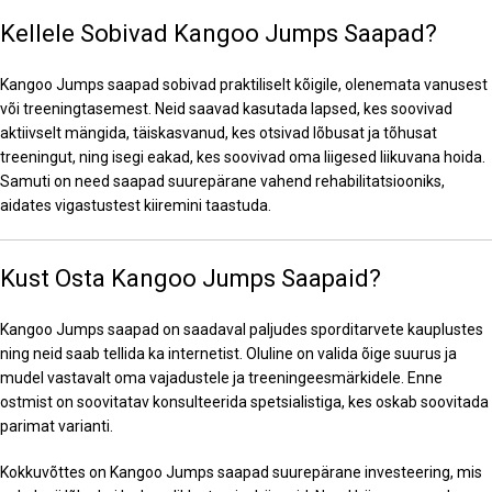
Kellele Sobivad Kangoo Jumps Saapad?
Kangoo Jumps saapad sobivad praktiliselt kõigile, olenemata vanusest
või treeningtasemest. Neid saavad kasutada lapsed, kes soovivad
aktiivselt mängida, täiskasvanud, kes otsivad lõbusat ja tõhusat
treeningut, ning isegi eakad, kes soovivad oma liigesed liikuvana hoida.
Samuti on need saapad suurepärane vahend rehabilitatsiooniks,
aidates vigastustest kiiremini taastuda.
Kust Osta Kangoo Jumps Saapaid?
Kangoo Jumps saapad on saadaval paljudes sporditarvete kauplustes
ning neid saab tellida ka internetist. Oluline on valida õige suurus ja
mudel vastavalt oma vajadustele ja treeningeesmärkidele. Enne
ostmist on soovitatav konsulteerida spetsialistiga, kes oskab soovitada
parimat varianti.
Kokkuvõttes on Kangoo Jumps saapad suurepärane investeering, mis