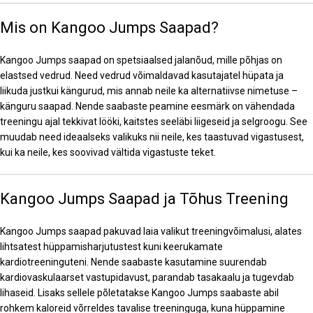
Mis on Kangoo Jumps Saapad?
Kangoo Jumps saapad on spetsiaalsed jalanõud, mille põhjas on
elastsed vedrud. Need vedrud võimaldavad kasutajatel hüpata ja
liikuda justkui kängurud, mis annab neile ka alternatiivse nimetuse –
känguru saapad. Nende saabaste peamine eesmärk on vähendada
treeningu ajal tekkivat lööki, kaitstes seeläbi liigeseid ja selgroogu. See
muudab need ideaalseks valikuks nii neile, kes taastuvad vigastusest,
kui ka neile, kes soovivad vältida vigastuste teket.
Kangoo Jumps Saapad ja Tõhus Treening
Kangoo Jumps saapad pakuvad laia valikut treeningvõimalusi, alates
lihtsatest hüppamisharjutustest kuni keerukamate
kardiotreeninguteni. Nende saabaste kasutamine suurendab
kardiovaskulaarset vastupidavust, parandab tasakaalu ja tugevdab
lihaseid. Lisaks sellele põletatakse Kangoo Jumps saabaste abil
rohkem kaloreid võrreldes tavalise treeninguga, kuna hüppamine