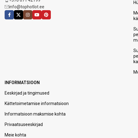
+370 671 42199
H
info@tophotlot.ee
Me
k
S
p
m
S
p
ka
Mo
INFORMATSIOON
Eeskirjad ja tingimused
Kättetoimetamise informatsioon
Informatsioon maksmise kohta
Privaatsuseeskirjad
Meie kohta